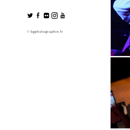
©
bgphotographie.fr